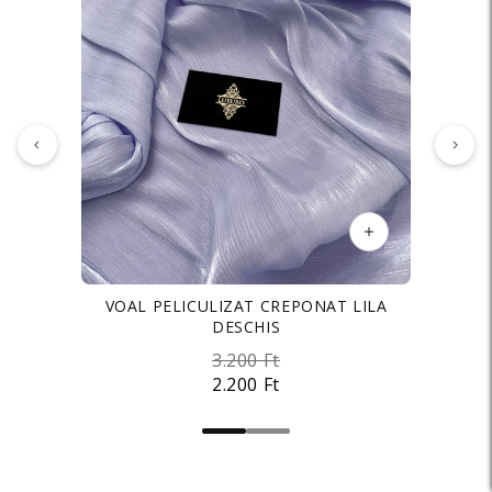
SATIN ELASTIC MATASOS PREMIUM LILA
VOAL PELICULIZAT CREPONAT LILA
DESCHIS
2.200 Ft
3.200 Ft
2.000 Ft
2.200 Ft