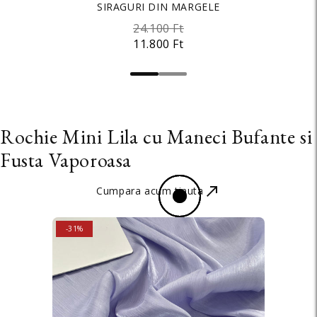
SIRAGURI DIN MARGELE
CAFENIE
24.100 Ft
3.500 Ft
11.800 Ft
2.700 Ft
Rochie Mini Lila cu Maneci Bufante si
Fusta Vaporoasa
Cumpara acum tinuta
SALE
-31%
SALE
-9%