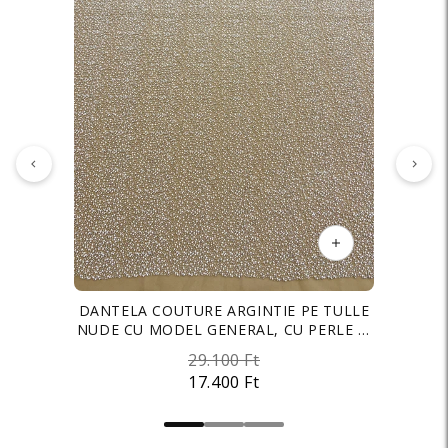
DANTELA COUTURE ARGINTIE PE TULLE
TAFTA ELASTICA PREMIUM SIDEFATA
CREP ELASTIC BRIDAL IVORY
NUDE CU MODEL GENERAL, CU PERLE SI
NUDE DESCHIS
2.900 Ft
MARGELE
29.100 Ft
3.500 Ft
1.800 Ft
17.400 Ft
2.700 Ft