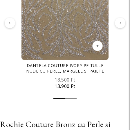
DANTELA COUTURE IVORY PE TULLE
CREP ELASTIC BRIDAL IVORY
NUDE CU PERLE, MARGELE SI PAIETE
2.900 Ft
18.500 Ft
1.800 Ft
13.900 Ft
Rochie Couture Bronz cu Perle si