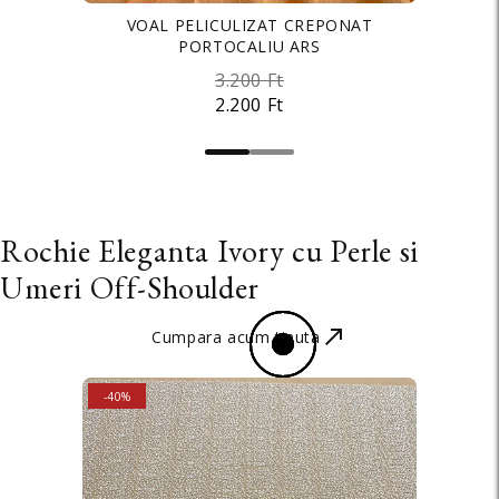
SATIN ELASTIC MATASOS PREMIUM
VOAL PELICULIZAT CREPONAT
PORTOCALIU ARS
PORTOCALIU ARS
3.200 Ft
2.200 Ft
2.200 Ft
2.000 Ft
Rochie Eleganta Ivory cu Perle si
Umeri Off-Shoulder
Cumpara acum tinuta
SALE
-40%
STOC EPUIZAT
SALE
-37%