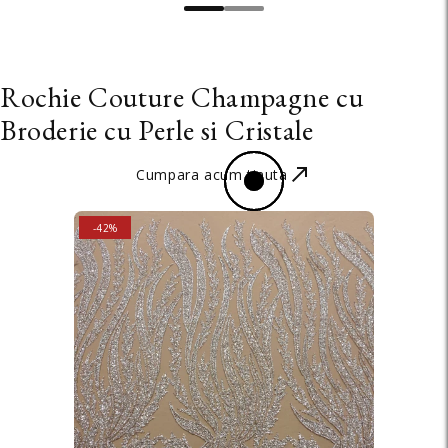
Rochie Couture Champagne cu
Broderie cu Perle si Cristale
Cumpara acum tinuta
SALE
-42%
STOC EPUIZAT