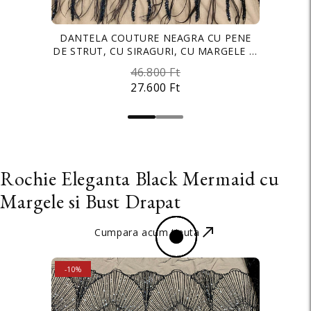
CREP ELASTIC BARBIE PREMIUM NUDE
DANTELA COUTURE NEAGRA CU PENE
DE STRUT, CU SIRAGURI, CU MARGELE SI
INCHIS
PAIETE
46.800 Ft
2.900 Ft
27.600 Ft
1.500 Ft
Rochie Eleganta Black Mermaid cu
Margele si Bust Drapat
Cumpara acum tinuta
SALE
-10%
SALE
-22%