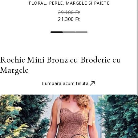
FLORAL, PERLE, MARGELE SI PAIETE
APRINS
2.900 Ft
29.100 Ft
2.900 Ft
1.800 Ft
21.300 Ft
1.500 Ft
Rochie Mini Bronz cu Broderie cu
Margele
Cumpara acum tinuta