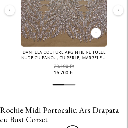
DANTELA COUTURE ARGINTIE PE TULLE
TAFTA ELASTICA PREMIUM SIDEFATA
NUDE CU PANOU, CU PERLE, MARGELE SI
NUDE
PAIETE
29.100 Ft
3.500 Ft
16.700 Ft
2.700 Ft
Rochie Midi Portocaliu Ars Drapata
cu Bust Corset