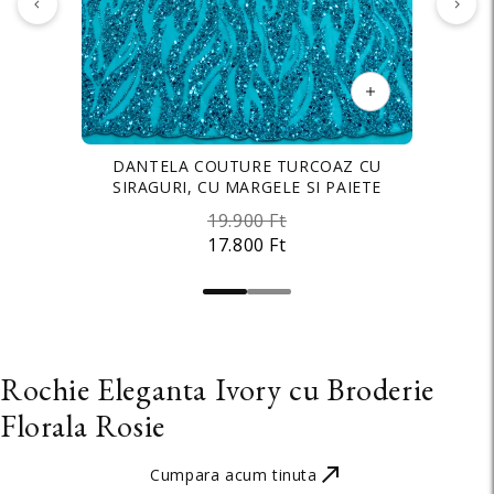
TAFTA ELASTICA PREMIUM SIDEFATA
DANTELA COUTURE TURCOAZ CU
SIRAGURI, CU MARGELE SI PAIETE
TURCOAZ
19.900 Ft
3.500 Ft
17.800 Ft
2.700 Ft
Rochie Eleganta Ivory cu Broderie
Florala Rosie
Cumpara acum tinuta