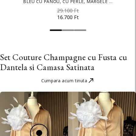
BLEU CU PANOU, CU PERLE, MARGELE SI
BLUE
1.000 Ft
PAIETE
29.100 Ft
2.800 Ft
16.700 Ft
2.300 Ft
Set Couture Champagne cu Fusta cu
Dantela si Camasa Satinata
Cumpara acum tinuta