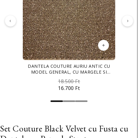
TAFTA ELASTICA PREMIUM SIDEFATA
DANTELA COUTURE AURIU ANTIC CU
ORGANZA SIDEFATA NUDE - 3 M LATIME
MODEL GENERAL, CU MARGELE SI
CAFENIE
3.500 Ft
PAIETE
18.500 Ft
3.500 Ft
2.700 Ft
16.700 Ft
2.700 Ft
Set Couture Black Velvet cu Fusta cu