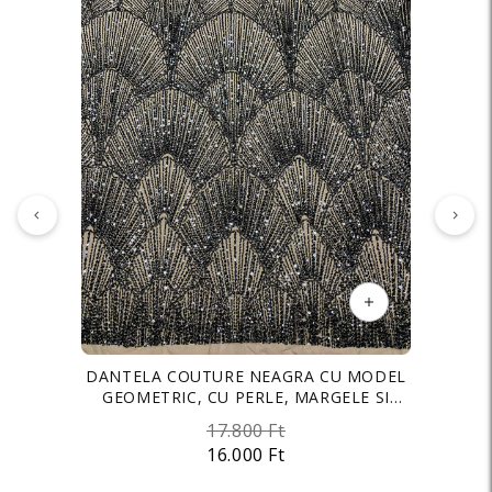
DANTELA COUTURE NEAGRA CU MODEL
TAFTA ELASTICA PREMIUM SIDEFATA
GEOMETRIC, CU PERLE, MARGELE SI
NEAGRA
PAIETE
17.800 Ft
3.500 Ft
16.000 Ft
2.700 Ft