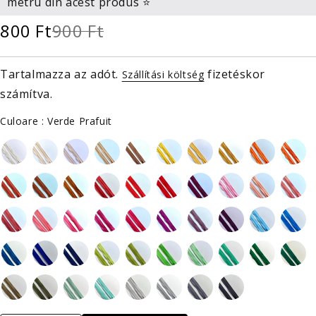
metru din acest produs ⭐
800 Ft
900 Ft
Tartalmazza az adót.
fizetéskor
Szállítási költség
számítva.
Culoare
Culoare
:
Verde Prafuit