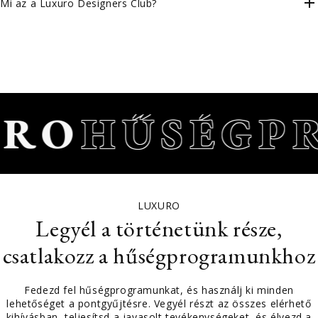
Mi az a Luxuro Designers Club?
RO
HŰSÉGP
LUXURO
Legyél a történetünk része,
csatlakozz a hűségprogramunkhoz
Fedezd fel hűségprogramunkat, és használj ki minden
lehetőséget a pontgyűjtésre. Vegyél részt az összes elérhető
kihívásban, teljesítsd a javasolt tevékenységeket, és élvezd a