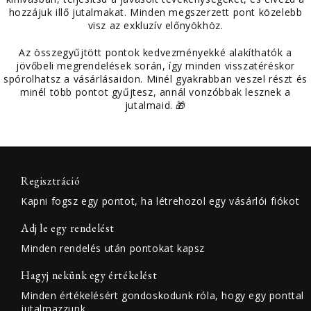
hozzájuk illő jutalmakat. Minden megszerzett pont közelebb
visz az exkluzív előnyökhöz.
Az összegyűjtött pontok kedvezményekké alakíthatók a
jövőbeli megrendelések során, így minden visszatéréskor
spórolhatsz a vásárlásaidon. Minél gyakrabban veszel részt és
minél több pontot gyűjtesz, annál vonzóbbak lesznek a
jutalmaid. 🎁
Regisztráció
Kapni fogsz egy pontot, ha létrehozol egy vásárlói fiókot
Adj le egy rendelést
Minden rendelés után pontokat kapsz
Hagyj nekünk egy értékelést
Minden értékelésért gondoskodunk róla, hogy egy ponttal
jutalmazzunk