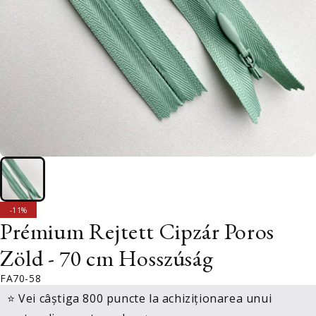
ELADÁS
-11%
Prémium Rejtett Cipzár Poros
Zöld - 70 cm Hosszúság
FA70-58
⭐ Vei câștiga 800 puncte la achiziționarea unui