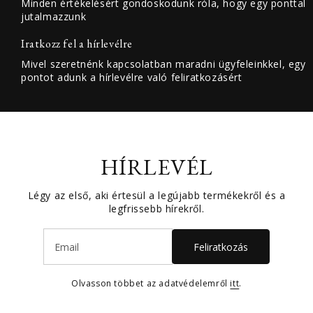
Minden értékelésért gondoskodunk róla, hogy egy ponttal
jutalmazzunk
Iratkozz fel a hírlevélre
Mivel szeretnénk kapcsolatban maradni ügyfeleinkkel, egy
pontot adunk a hírlevélre való feliratkozásért
HÍRLEVÉL
Légy az első, aki értesül a legújabb termékekről és a
legfrissebb hírekről.
Feliratkozás
Olvasson többet az adatvédelemről
itt
.