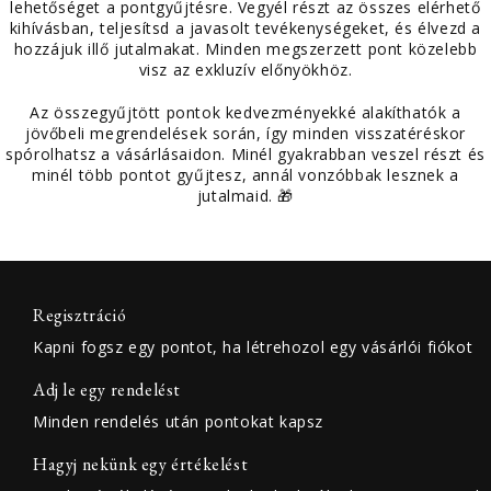
lehetőséget a pontgyűjtésre. Vegyél részt az összes elérhető
kihívásban, teljesítsd a javasolt tevékenységeket, és élvezd a
hozzájuk illő jutalmakat. Minden megszerzett pont közelebb
visz az exkluzív előnyökhöz.
Az összegyűjtött pontok kedvezményekké alakíthatók a
jövőbeli megrendelések során, így minden visszatéréskor
spórolhatsz a vásárlásaidon. Minél gyakrabban veszel részt és
minél több pontot gyűjtesz, annál vonzóbbak lesznek a
jutalmaid. 🎁
Regisztráció
Kapni fogsz egy pontot, ha létrehozol egy vásárlói fiókot
Adj le egy rendelést
Minden rendelés után pontokat kapsz
Hagyj nekünk egy értékelést