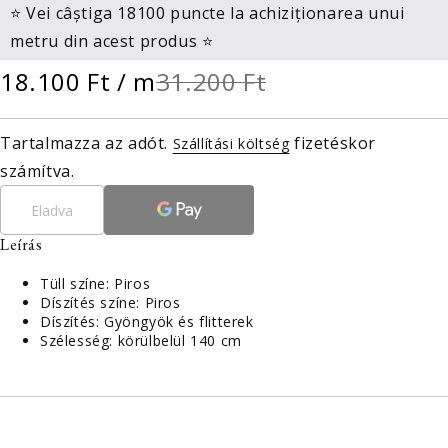
⭐ Vei câștiga 18100 puncte la achiziționarea unui
metru din acest produs ⭐
18.100 Ft
/ m
31.200 Ft
Tartalmazza az adót.
fizetéskor
Szállítási költség
számítva.
Eladva
Leírás
Tüll színe: Piros
Díszítés színe: Piros
Díszítés: Gyöngyök és flitterek
Szélesség: körülbelül 140 cm