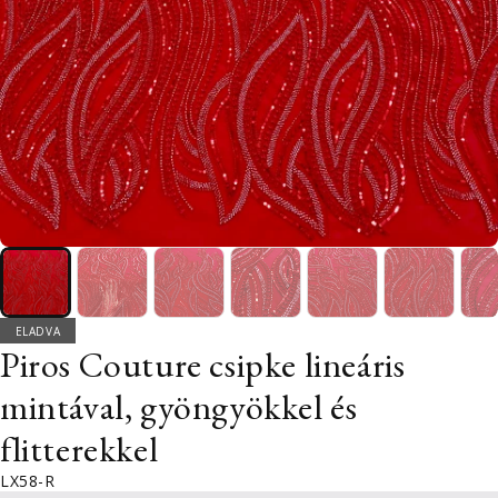
ELADVA
Piros Couture csipke lineáris
mintával, gyöngyökkel és
flitterekkel
LX58-R