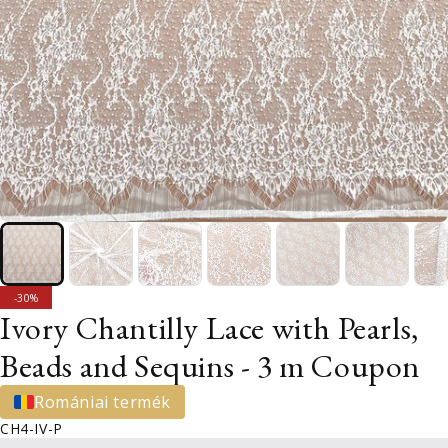
SALE
-30%
Ivory Chantilly Lace with Pearls,
Beads and Sequins - 3 m Coupon
Romániai termék
CH4-IV-P