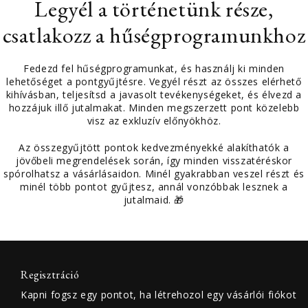
Legyél a történetünk része,
csatlakozz a hűségprogramunkhoz
Fedezd fel hűségprogramunkat, és használj ki minden
lehetőséget a pontgyűjtésre. Vegyél részt az összes elérhető
kihívásban, teljesítsd a javasolt tevékenységeket, és élvezd a
hozzájuk illő jutalmakat. Minden megszerzett pont közelebb
visz az exkluzív előnyökhöz.
Az összegyűjtött pontok kedvezményekké alakíthatók a
jövőbeli megrendelések során, így minden visszatéréskor
spórolhatsz a vásárlásaidon. Minél gyakrabban veszel részt és
minél több pontot gyűjtesz, annál vonzóbbak lesznek a
jutalmaid. 🎁
Regisztráció
Kapni fogsz egy pontot, ha létrehozol egy vásárlói fiókot