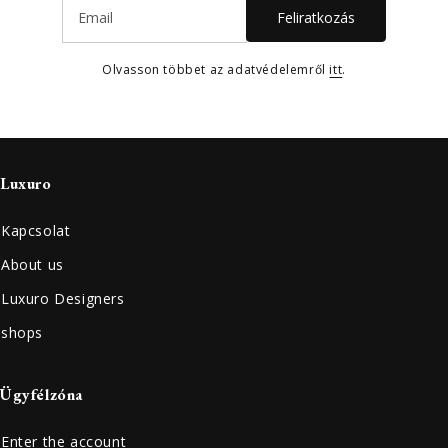
Feliratkozás
Olvasson többet az adatvédelemről
itt
.
Luxuro
Kapcsolat
About us
Luxuro Designers
shops
Ügyfélzóna
Enter the account